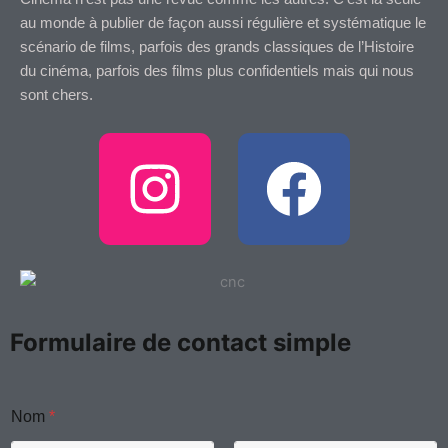
au monde à publier de façon aussi régulière et systématique le
scénario de films, parfois des grands classiques de l’Histoire
du cinéma, parfois des films plus confidentiels mais qui nous
sont chers.
I
F
n
a
s
c
t
e
Formulaire de contact simple
a
b
*
g
o
Nom
*
C
o