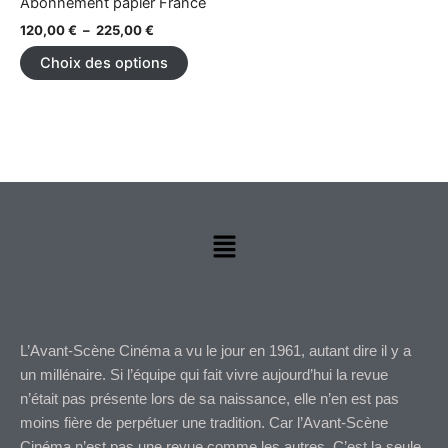
225,00 €
Abonnement papier France
variations.
du
du
120,00
€
–
225,00
€
Les
produit
produi
Choix des options
options
peuvent
être
choisies
sur
la
page
du
Menu
produit
L’Avant-Scène Cinéma a vu le jour en 1961, autant dire il y a
un millénaire. Si l’équipe qui fait vivre aujourd’hui la revue
n’était pas présente lors de sa naissance, elle n’en est pas
moins fière de perpétuer une tradition. Car l’Avant-Scène
Cinéma n’est pas une revue comme les autres. C’est la seule