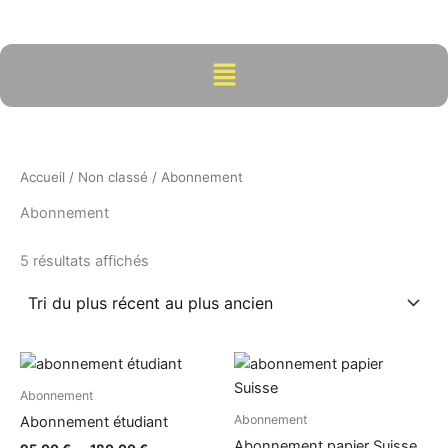
Trié
Aller
du
plus
au
récent
contenu
Menu
au
plus
ancien
Accueil
/
Non classé
/ Abonnement
Abonnement
5 résultats affichés
Plage
Plage
Ce
Ce
de
de
produit
produi
prix :
prix :
Abonnement
95,00 €
a
155,00 €
a
Abonnement
Abonnement étudiant
à
à
plusieurs
plusieu
180,00 €
285,00 €
Abonnement papier Suisse