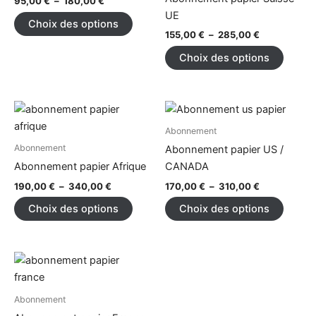
95,00
€
–
180,00
€
variations.
variati
UE
Choix des options
Les
Les
155,00
€
–
285,00
€
options
option
Choix des options
peuvent
peuve
être
être
choisies
choisi
Plage
Plage
Ce
Ce
sur
sur
de
de
produit
produi
la
la
prix :
prix :
Abonnement
190,00 €
a
170,00 €
a
page
page
Abonnement
Abonnement papier US /
à
à
plusieurs
plusieu
du
du
340,00 €
310,00 €
Abonnement papier Afrique
CANADA
variations.
variati
produit
produi
190,00
€
–
340,00
€
170,00
€
–
310,00
€
Les
Les
Choix des options
Choix des options
options
option
peuvent
peuve
être
être
Plage
Ce
choisies
choisi
de
produit
sur
sur
prix :
120,00 €
a
la
la
Abonnement
à
plusieurs
page
page