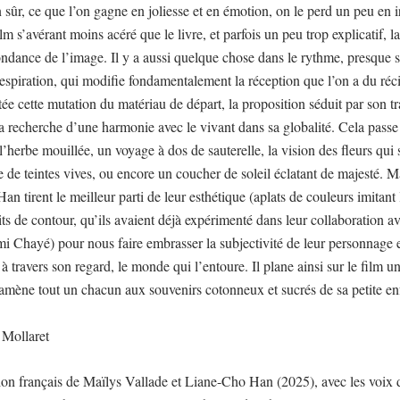
n sûr, ce que l’on gagne en joliesse et en émotion, on le perd un peu en i
film s’avérant moins acéré que le livre, et parfois un peu trop explicatif, l
ndance de l’image. Il y a aussi quelque chose dans le rythme, presque s
spiration, qui modifie fondamentalement la réception que l’on a du réci
ée cette mutation du matériau de départ, la proposition séduit par son tra
sa recherche d’une harmonie avec le vivant dans sa globalité. Cela passe 
l’herbe mouillée, un voyage à dos de sauterelle, la vision des fleurs qui
 de teintes vives, ou encore un coucher de soleil éclatant de majesté. M
n tirent le meilleur parti de leur esthétique (aplats de couleurs imitant 
its de contour, qu’ils avaient déjà expérimenté dans leur collaboration av
mi Chayé) pour nous faire embrasser la subjectivité de leur personnage 
 à travers son regard, le monde qui l’entoure. Il plane ainsi sur le film 
ramène tout un chacun aux souvenirs cotonneux et sucrés de sa petite en
 Mollaret
on français de Maïlys Vallade et Liane-Cho Han (2025), avec les voix 