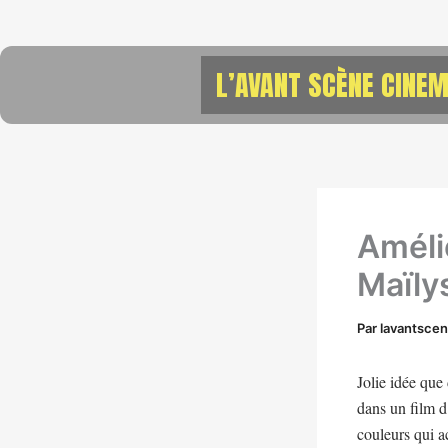
Aller
au
contenu
L’AVANT SCÈNE CINEM
Améli
Maïly
Par
lavantsce
Jolie idée que
dans un film d
couleurs qui a