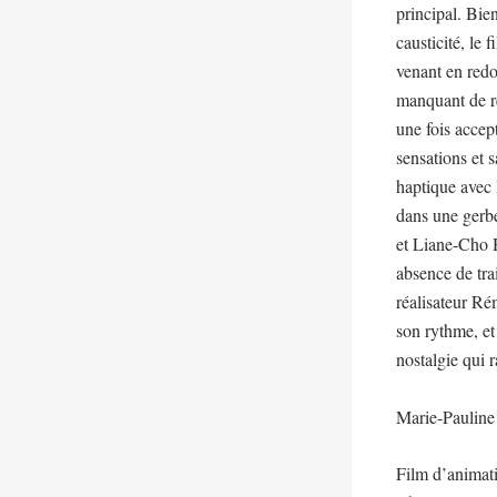
principal. Bie
causticité, le 
venant en redo
manquant de re
une fois accept
sensations et 
haptique avec 
dans une gerbe
et Liane-Cho Ha
absence de tra
réalisateur Ré
son rythme, et
nostalgie qui 
Marie-Pauline
Film d’animati