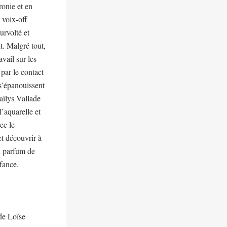
ronie et en
a voix-off
urvolté et
t. Malgré tout,
vail sur les
par le contact
 s’épanouissent
aïlys Vallade
l’aquarelle et
ec le
et découvrir à
un parfum de
fance.
de Loïse