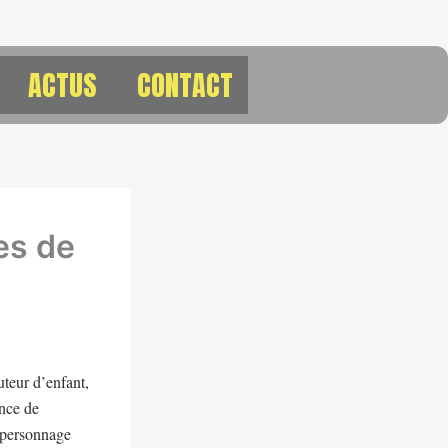
ACTUS
CONTACT
es de
uteur d’enfant,
ance de
u personnage