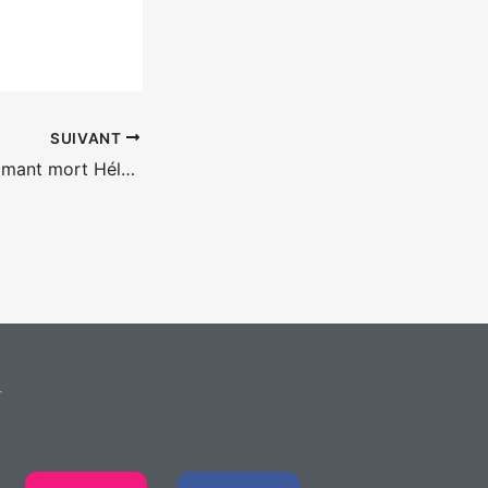
SUIVANT
Reflet dans un diamant mort Hélène Cattet et Bruno Forzani
T