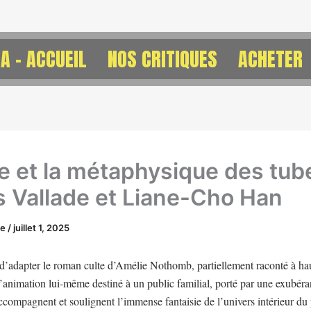
A – ACCUEIL
NOS CRITIQUES
ACHETER
e et la métaphysique des tub
s Vallade et Liane-Cho Han
ne
/
juillet 1, 2025
 d’adapter le roman culte d’Amélie Nothomb, partiellement raconté à ha
’animation lui-même destiné à un public familial, porté par une exubér
ccompagnent et soulignent l’immense fantaisie de l’univers intérieur d