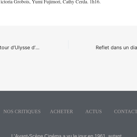
Victoria Grobois, Yumi Fujimori, Cathy Cerda. 1h16.
The Return, le Retour d’Ulysse d’Uberto Pasolini
NOS CRITIQUES
ACHETER
ACTUS
CONTAC
L’Avant-Scène Cinéma a vu le jour en 1961, autant