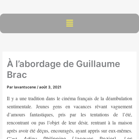
Aller
au
contenu
Menu
À l’abordage de Guillaume
Brac
Par
lavantscene
/
août 3, 2021
Il y a une tradition dans le cinéma français de la déambulation
sentimentale. Jeunes gens en vacances rêvant vaguement
d’amours fantastiques, pris par les tentations de l’été,
rencontrant ou pas l’objet de leur désir, rentrant à la maison
après avoir été déçus, encouragés, ayant appris sur eux-mêmes.
C’est
Adieu Philippine
(Jacques Rozier),
Les