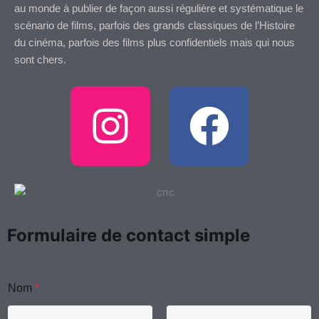
au monde à publier de façon aussi régulière et systématique le
scénario de films, parfois des grands classiques de l’Histoire
du cinéma, parfois des films plus confidentiels mais qui nous
sont chers.
I
F
n
a
s
c
t
e
Formulaire de contact simple
a
b
g
o
Nom
*