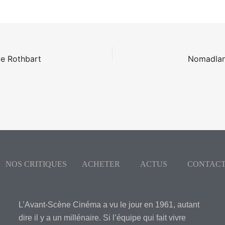
ve Rothbart
Nomadlan
NOS CRITIQUES
ACHETER
ACTUS
CONTAC
L’Avant-Scène Cinéma a vu le jour en 1961, autant
dire il y a un millénaire. Si l’équipe qui fait vivre