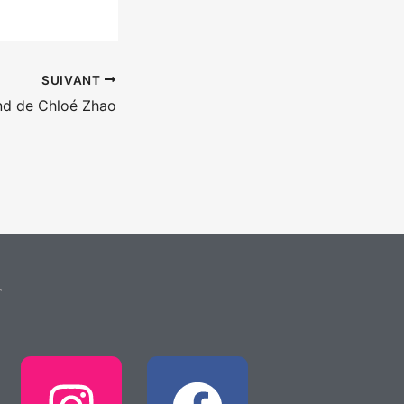
SUIVANT
d de Chloé Zhao
T
I
F