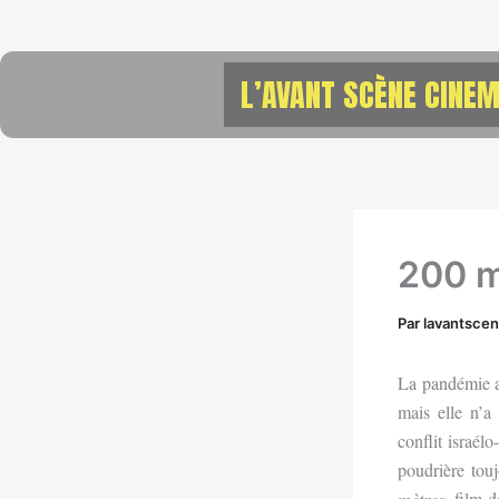
Aller
au
contenu
L’AVANT SCÈNE CINEM
200 m
Par
lavantsce
La pandémie a
mais elle n’a
conflit israél
poudrière tou
mètres
, film 