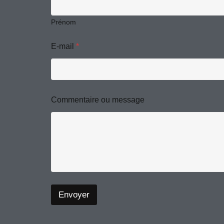
s
a
g
Prénom
e
o
E-mail
*
u
N
o
m
Commentaire ou message
Envoyer