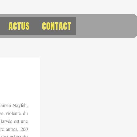
ACTUS
CONTACT
 Aamen Nayfeh,
se violente du
 larvée est une
tre autres,
200
rincipe même du